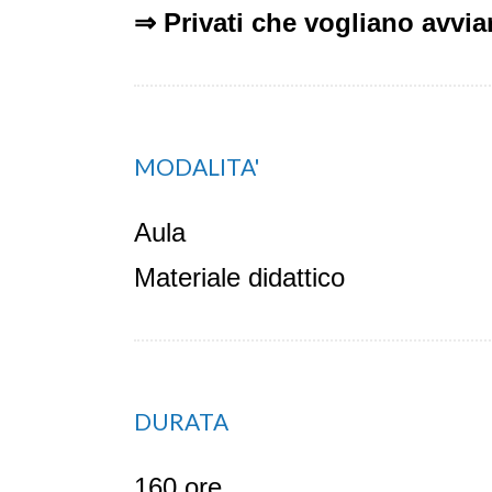
⇒
Privati che vogliano avviar
MODALITA'
Aula
Materiale didattico
DURATA
160 ore